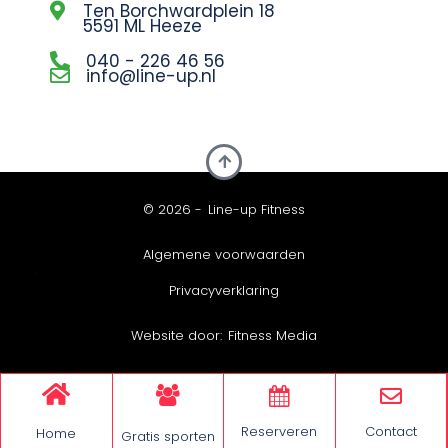
Ten Borchwardplein 18
5591 ML Heeze
040 - 226 46 56
info@line-up.nl
© 2026 -
Line-up Fitness
Algemene voorwaarden
Privacyverklaring
Website door:
Fitness Media
Reserveren
Contact
Home
Gratis sporten