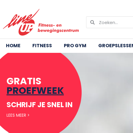
HOME
REFORMER P
HOME
FITNESS
PRO GYM
GROEPSLESSE
GRATIS
PROEFWEEK
SCHRIJF JE SNEL IN
LEES MEER >