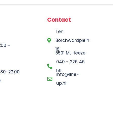
Contact
Ten
Borchwardplein
:00 –
18
5591 ML Heeze
040 - 226 46
56
7:30-22:00
info@line-
0
up.nl